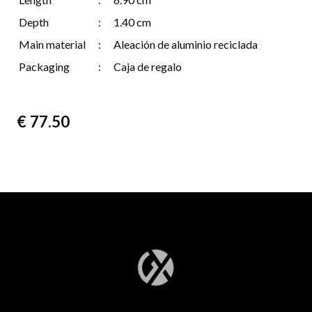
Depth
:
1.40 cm
Main material
:
Aleación de aluminio reciclada
Packaging
:
Caja de regalo
€
77.50