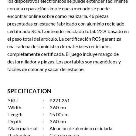
los dispositivos electrónicos se puede extender fácilmente
con una reparación simple que a menudo se puede
encontrar online sobre cómo realizarla. 46 piezas
presentadas en estuche fabricado con aluminio reciclado
certificado RCS. Contenido reciclado total: 22% basado en
el peso total del artículo. La certificación RCS garantiza
una cadena de suministro de materiales reciclados
completamente certificada. El juego incluye mango de
destornillador y pinzas. Los portabits son magnéticos y
fáciles de colocar y sacar del estuche.
SPECIFICATION
SKU
:
P221.261
Width
:
3.60 cm
Length
:
15.00 cm
Depth
:
3.60 cm
Main material
:
Aleación de aluminio reciclada
Packaging
:
Caja de regalo