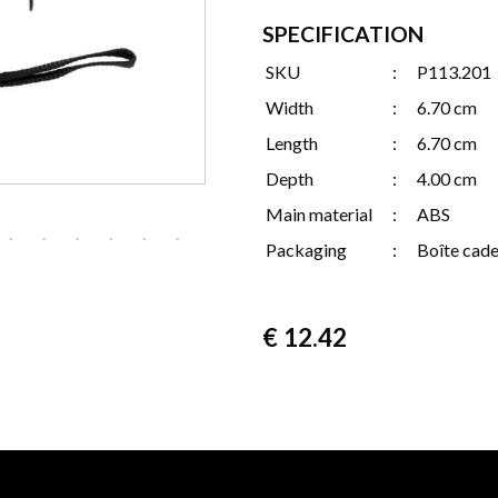
SPECIFICATION
SKU
:
P113.201
Width
:
6.70 cm
Length
:
6.70 cm
Depth
:
4.00 cm
Main material
:
ABS
Packaging
:
Boîte cad
€
12.42