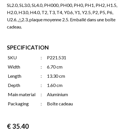
SL2.0, SL3.0, SL4.0, PH000, PH00, PH0, PH1, PH2, H1.5,
H2.0, H3.0, H4.0, T2, T3, T4, Y0.6, Y1, Y2.5, P2, P5, P6,
U2.6, △2.3, plaque moyenne 2.5. Emballé dans une boîte
cadeau.
SPECIFICATION
SKU
:
P221.531
Width
:
6.70 cm
Length
:
13.30 cm
Depth
:
1.60 cm
Main material
:
Aluminium
Packaging
:
Boîte cadeau
€
35.40