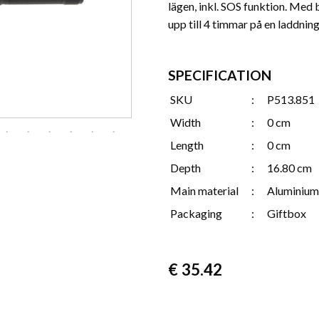
lägen, inkl. SOS funktion. Med
upp till 4 timmar på en laddning
SPECIFICATION
SKU
:
P513.851
Width
:
0 cm
Length
:
0 cm
Depth
:
16.80 cm
Main material
:
Aluminium
Packaging
:
Giftbox
€
35.42