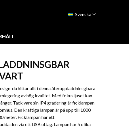
Svenska
RHÅLL
PLADDNINSGBAR
SVART
esign, du hittar allt i denna återuppladdninsgbara
umlegering av hög kvalitet. Med fokusljuset kan
 gånger. Tack vare sin IP4 gradering är ficklampan
omhus. Den kraftiga lampan är på upp till 1000
500 meter. Ficklampan har ett
ladda den via ett USB uttag. Lampan har 5 olika