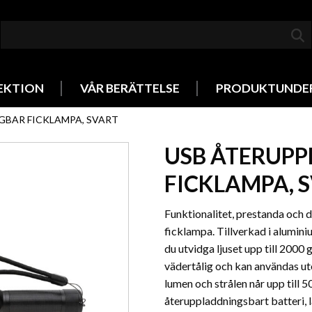
EKTION
VÅR BERÄTTELSE
PRODUKTUNDE
GBAR FICKLAMPA, SVART
USB ÅTERUP
FICKLAMPA, 
Funktionalitet, prestanda och d
ficklampa. Tillverkad i alumini
du utvidga ljuset upp till 2000
vädertålig och kan användas ut
lumen och strålen når upp till 
återuppladdningsbart batteri, 