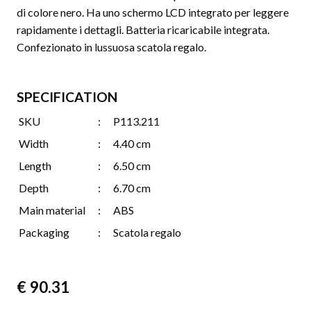
di colore nero. Ha uno schermo LCD integrato per leggere
rapidamente i dettagli. Batteria ricaricabile integrata.
Confezionato in lussuosa scatola regalo.
SPECIFICATION
SKU
:
P113.211
Width
:
4.40 cm
Length
:
6.50 cm
Depth
:
6.70 cm
Main material
:
ABS
Packaging
:
Scatola regalo
€
90.31