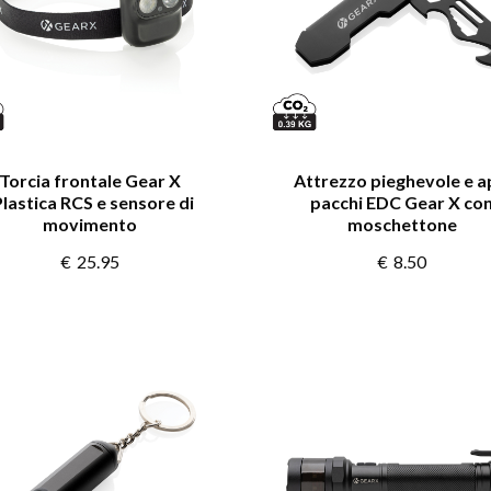
Torcia frontale Gear X
Attrezzo pieghevole e a
Plastica RCS e sensore di
pacchi EDC Gear X co
movimento
moschettone
€
25.95
€
8.50