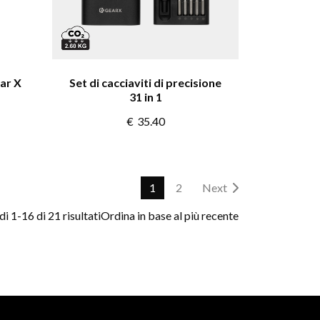
ar X
Set di cacciaviti di precisione
31 in 1
€
35.40
1
2
Next
i 1-16 di 21 risultati
Ordina in base al più recente