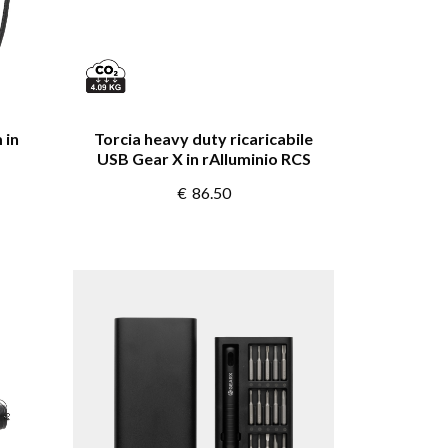
 in
Torcia heavy duty ricaricabile
USB Gear X in rAlluminio RCS
€
86.50