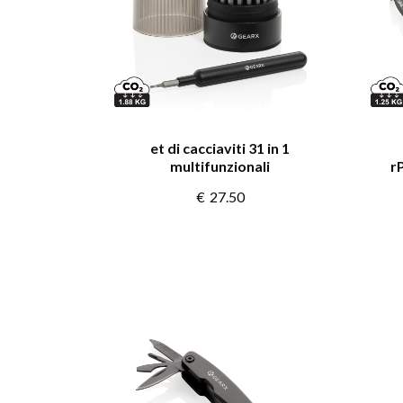
et di cacciaviti 31 in 1
multifunzionali
r
€
27.50