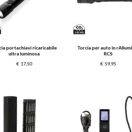
ia portachiavi ricaricabile
Torcia per auto in rAllum
ultra luminosa
RCS
€
17.50
€
59.95