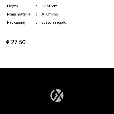
Depth
:
10.60 cm
Main material
:
Alluminio
Packaging
:
Scatola regalo
€
27.50