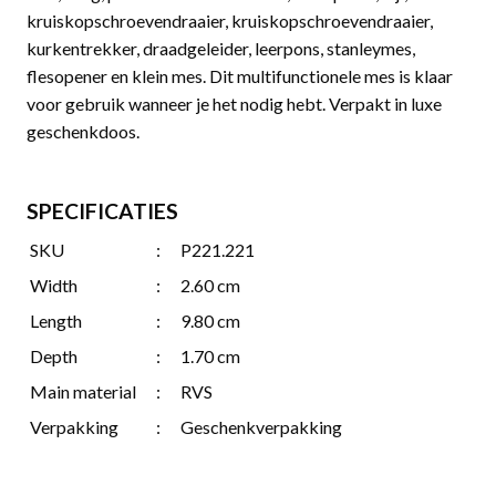
kruiskopschroevendraaier, kruiskopschroevendraaier,
kurkentrekker, draadgeleider, leerpons, stanleymes,
flesopener en klein mes. Dit multifunctionele mes is klaar
voor gebruik wanneer je het nodig hebt. Verpakt in luxe
geschenkdoos.
SPECIFICATIES
SKU
:
P221.221
Width
:
2.60 cm
Length
:
9.80 cm
Depth
:
1.70 cm
Main material
:
RVS
Verpakking
:
Geschenkverpakking