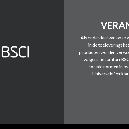
VERA
Als onderdeel van onze
in de toeleveringske
producten worden vervaard
volgens het amfori BSC
sociale normen in o
Universele Verklar