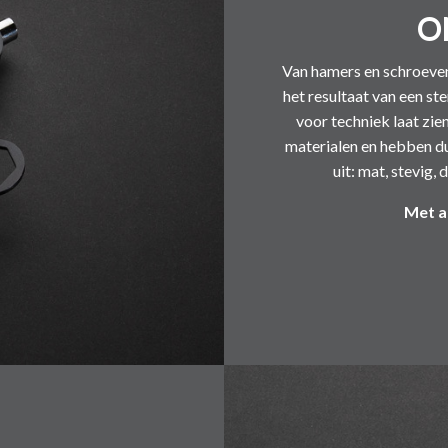
O
Van hamers en schroeven
het resultaat van een s
voor techniek laat zie
materialen en hebben du
uit: mat, stevig,
Met a