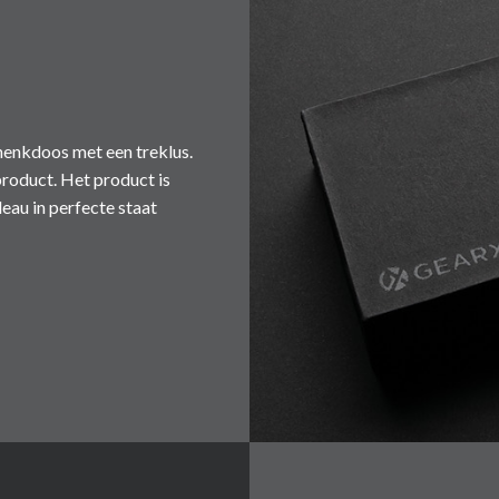
henkdoos met een treklus.
product. Het product is
eau in perfecte staat