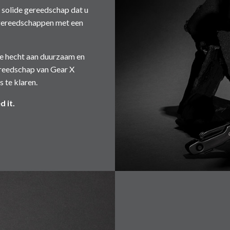
 solide gereedschap dat u
n gereedschappen met een
de hecht aan duurzaam en
ereedschap van Gear X
 te klaren.
 it.